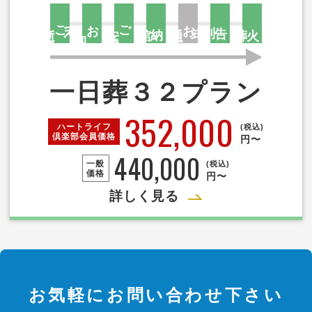
ご
え
お
ご
お
告別式
逝
去
安
置
納棺
通
夜
火葬
迎
一日葬３２プラン
352,000
ハートライフ
(税込)
倶楽部
会員価格
円〜
440,000
一般
(税込)
価格
円〜
詳しく見る
お気軽にお問い合わせ下さい