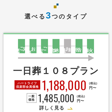
3
選べる
つのタイプ
ご
え
お
ご
お
告別式
逝
去
安
置
納棺
通
夜
火葬
迎
一日葬１０８プラン
1,188,000
ハートライフ
(税込)
倶楽部
会員価格
円〜
1,485,000
一般
(税込)
価格
円〜
詳しく見る