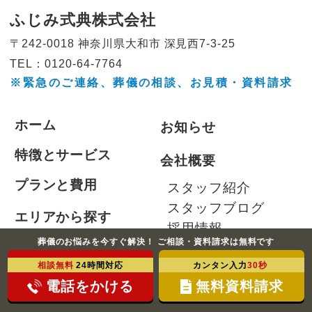
ふじみ式典株式会社
〒242-0018 神奈川県大和市
深見西7-3-25
TEL：0120-64-7764
※緊急のご連絡、葬儀の相談、
お見積・資料請求
ホーム
お知らせ
特徴とサービス
会社概要
プランと費用
スタッフ紹介
スタッフブログ
エリアから探す
採用情報
葬儀のお悩みを今すぐ解決！ ご相談・資料請求は無料です
よくある質問
相談無料
24時間対応
カンタン入力
30秒
個人情報保護方針
お客様の声
電話をかける
無料資料請求
サイトマップ