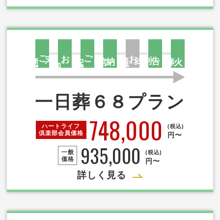
ご
え
お
ご
お
告別式
逝
去
安
置
納棺
通
夜
火葬
迎
一日葬６８プラン
748,000
ハートライフ
(税込)
倶楽部
会員価格
円〜
935,000
一般
(税込)
価格
円〜
詳しく見る