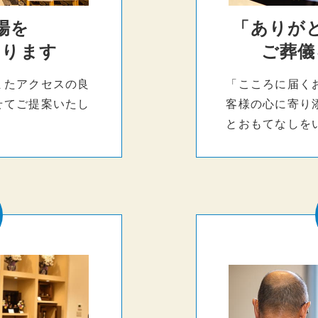
場を
「ありが
おります
ご葬儀
またアクセスの良
「こころに届く
せてご提案いたし
客様の心に寄り
とおもてなしを