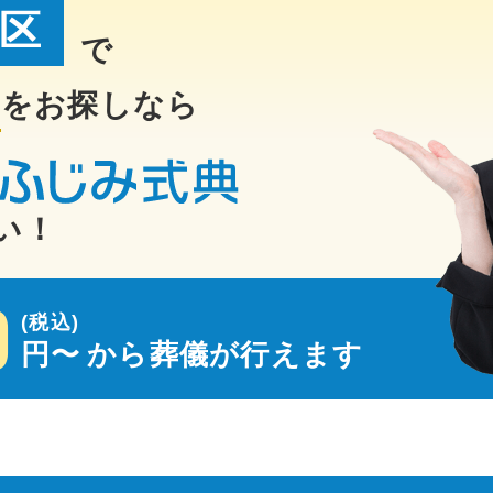
区
で
場
をお探しなら
い！
0
(税込)
円〜
から葬儀が行えます