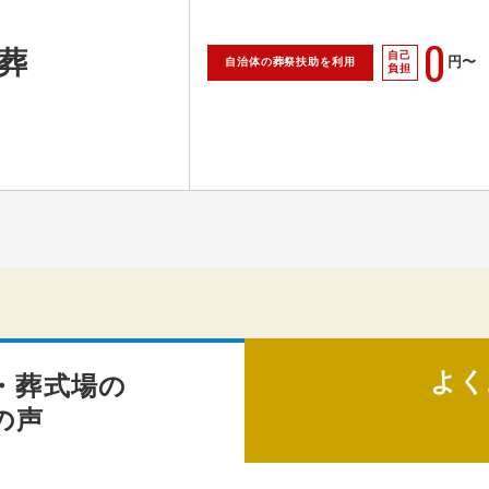
0
葬
自己
円〜
自治体の葬祭扶助を利用
負担
よく
・葬式場の
の声