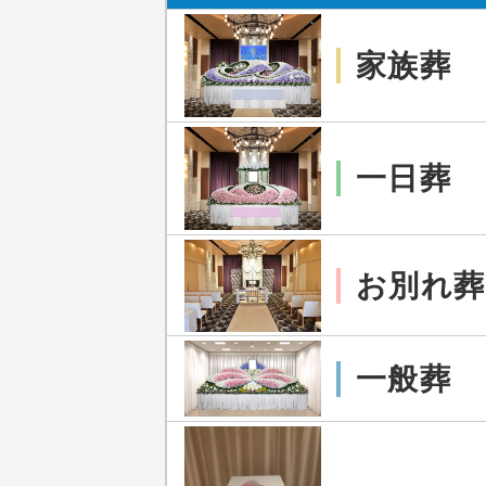
家族葬
一日葬
お別れ葬
一般葬