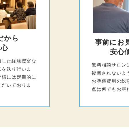
だから
事前にお
真心
安心
知した経験豊富な
無料相談サロン
式を執り行いま
後悔されないよ
皆様には定期的に
お葬儀費用の総
ただいておりま
点は何でもお尋