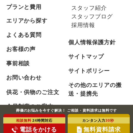
プランと費用
スタッフ紹介
スタッフブログ
エリアから探す
採用情報
よくある質問
個人情報保護方針
お客様の声
サイトマップ
事前相談
サイトポリシー
お問い合わせ
その他のエリアの搬
供花・供物のご注文
送・提携先
会員制度のご案内
葬儀のお悩みを今すぐ解決！ ご相談・資料請求は無料です
お急ぎの方
相談無料
24時間対応
カンタン入力
30秒
電話をかける
無料資料請求