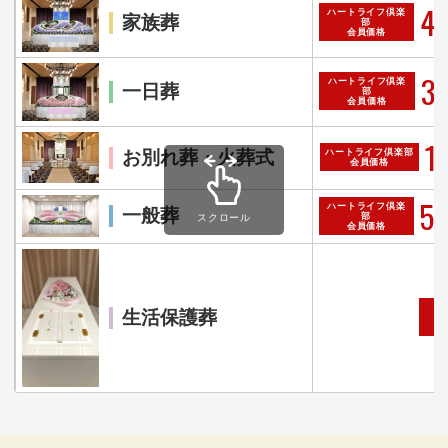
40
ハートライフ倶楽
家族葬
部
会員価格
35
ハートライフ倶楽
一日葬
部
会員価格
1
お別れ葬・火葬式
ハートライフ倶楽部
会員価格
52
ハートライフ倶楽
一般葬
部
スクロール
会員価格
生活保護葬
自