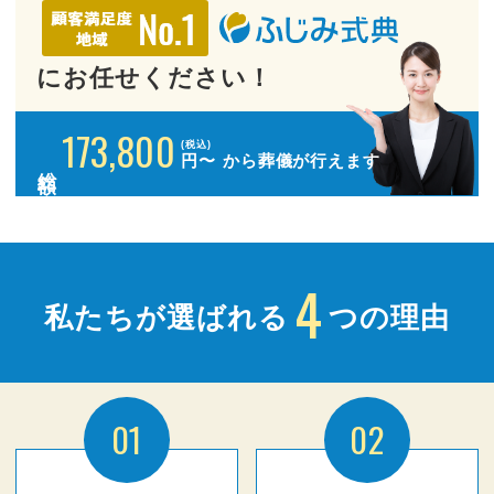
にお任せください！
173,800
(税込)
円〜
から葬儀が行えます
総額
4
私たちが選ばれる
つの理由
01
02