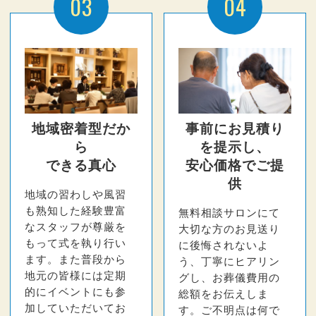
03
04
地域密着型だか
事前にお見積り
ら
を提示し、
できる真心
安心価格でご提
供
地域の習わしや風習
も熟知した経験豊富
無料相談サロンにて
なスタッフが尊厳を
大切な方のお見送り
もって式を執り行い
に後悔されないよ
ます。また普段から
う、丁寧にヒアリン
地元の皆様には定期
グし、お葬儀費用の
的にイベントにも参
総額をお伝えしま
加していただいてお
す。ご不明点は何で