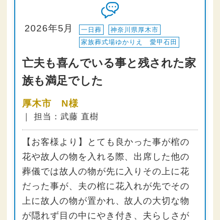
2026年5月
一日葬
神奈川県厚木市
家族葬式場ゆかりえ 愛甲石田
亡夫も喜んでいる事と残された家
族も満足でした
厚木市 N様
｜ 担当：武藤 直樹
【お客様より】とても良かった事が棺の
花や故人の物を入れる際、出席した他の
葬儀では故人の物が先に入りその上に花
だった事が、夫の棺に花入れが先でその
上に故人の物が置かれ、故人の大切な物
が隠れず目の中にやき付き、夫らしさが