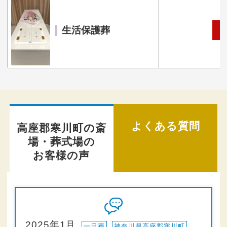
生活保護葬
自
よくある質問
高座郡寒川町の斎
場・葬式場の
お客様の声
2025年1月
一日葬
神奈川県高座郡寒川町