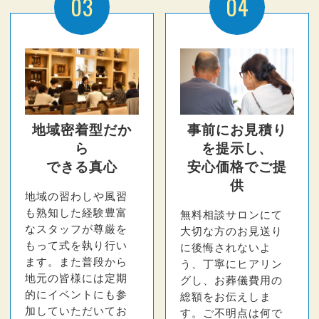
03
04
地域密着型だか
事前にお見積り
ら
を提示し、
できる真心
安心価格でご提
供
地域の習わしや風習
も熟知した経験豊富
無料相談サロンにて
なスタッフが尊厳を
大切な方のお見送り
もって式を執り行い
に後悔されないよ
ます。また普段から
う、丁寧にヒアリン
地元の皆様には定期
グし、お葬儀費用の
的にイベントにも参
総額をお伝えしま
加していただいてお
す。ご不明点は何で