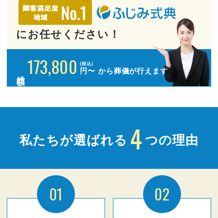
にお任せください！
173,800
(税込)
円〜
から葬儀が行えます
総額
4
私たちが選ばれる
つの理由
01
02