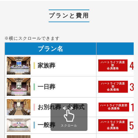
プランと費用
※横にスクロールできます
プラン名
40
ハートライフ倶楽
家族葬
部
会員価格
35
ハートライフ倶楽
一日葬
部
会員価格
1
お別れ葬・火葬式
ハートライフ倶楽部
会員価格
52
ハートライフ倶楽
一般葬
部
スクロール
会員価格