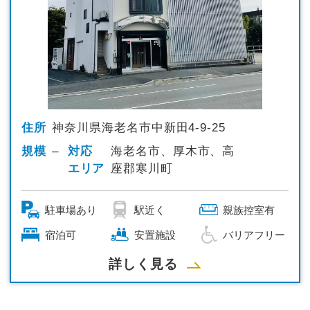
住所
神奈川県海老名市中新田4-9-25
規模
–
対応
海老名市、厚木市、高
エリア
座郡寒川町
駐車場あり
駅近く
親族控室有
宿泊可
安置施設
バリアフリー
詳しく見る