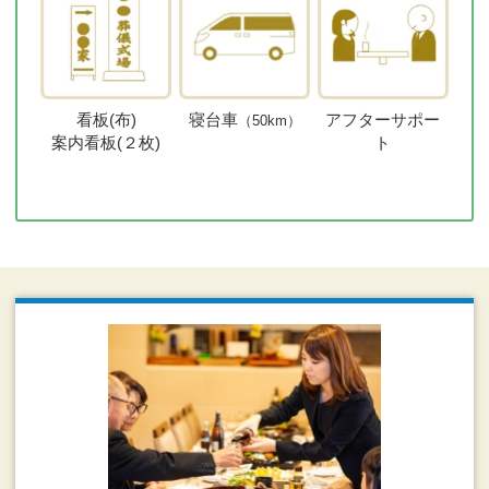
看板(布)
寝台車
アフターサポー
（50km）
案内看板(２枚)
ト