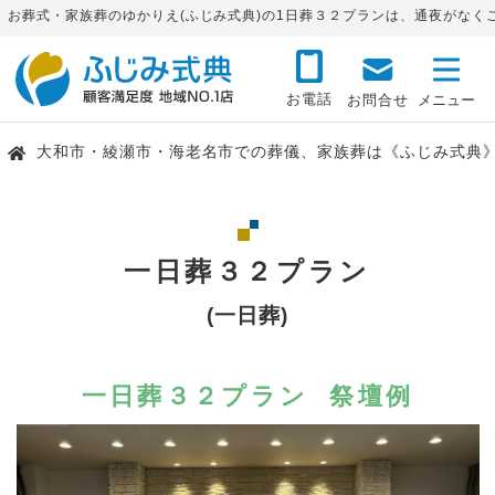
お葬式・家族葬のゆかりえ(ふじみ式典)の1日葬３２プランは、通夜がなく
お電話
お問合せ
大和市・綾瀬市・海老名市での葬儀、家族葬は《ふじみ式典
一日葬３２プラン
(一日葬)
一日葬３２プラン 祭壇例