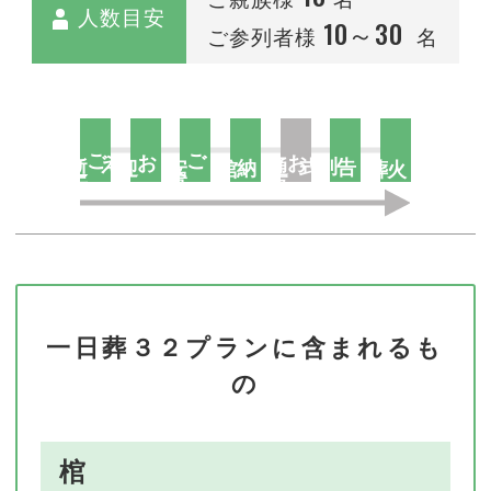
人数目安
10～30
ご参列者様
名
去
ご逝
お迎え
置
ご安
夜
お通
告別式
納棺
火葬
一日葬３２プランに含まれるも
の
棺