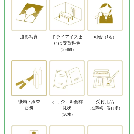
遺影写真
ドライアイスま
司会
（1名）
たは安置料金
（3日間）
蝋燭・線香
オリジナル会葬
受付用品
香炭
礼状
（会葬帳・香典帳）
（30枚）