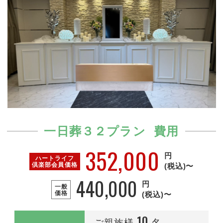
一日葬３２プラン 費用
352,000
円
ハートライフ
倶楽部
会員価格
(税込)〜
440,000
円
一般
価格
(税込)〜
10
ご親族様
名