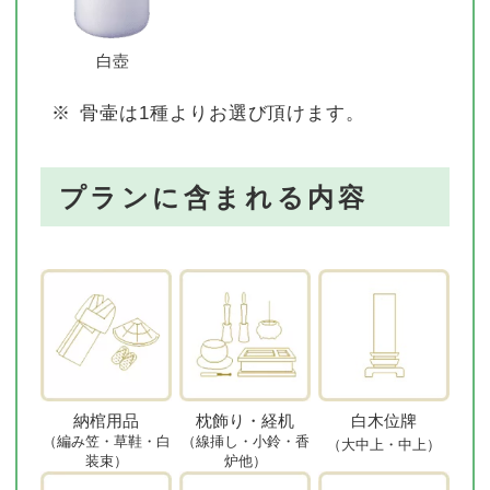
白壺
※
骨壷は1種よりお選び頂けます。
プランに含まれる内容
納棺用品
枕飾り・経机
白木位牌
（編み笠・草鞋・白
（線挿し・小鈴・香
（大中上・中上）
装束）
炉他）