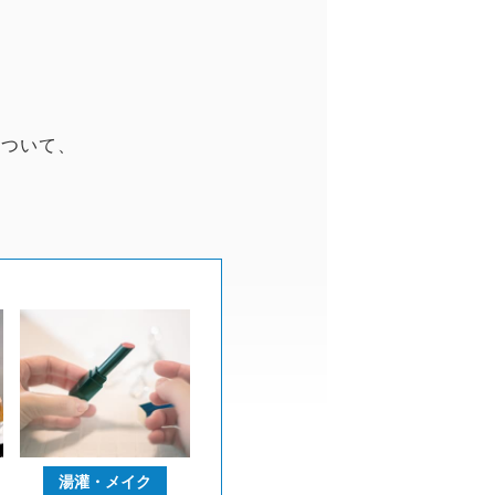
について、
湯灌・
メイク