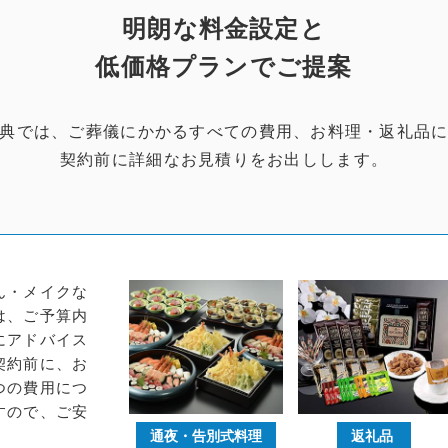
明朗な料金設定と
低価格プランでご提案
典では、ご葬儀にかかるすべての費用、お料理・返礼品
契約前に詳細なお見積りをお出しします。
ん・メイクな
は、ご予算内
にアドバイス
契約前に、お
つの費用につ
すので、ご安
通夜・
告別式料理
返礼品