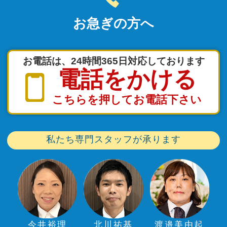
お急ぎの方へ
お電話は、24時間365日対応しております
電話をかける
こちらを押してお電話下さい
私たち専門スタッフが承ります
今井裕理
北川祐基
渡邉美由起