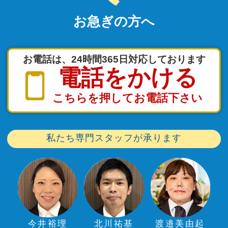
お急ぎの方へ
お電話は、24時間365日対応しております
電話をかける
こちらを押してお電話下さい
私たち専門スタッフが承ります
今井裕理
北川祐基
渡邉美由起