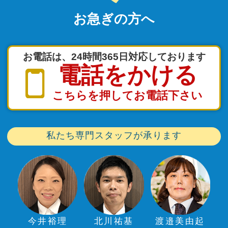
お急ぎの方へ
お電話は、24時間365日対応しております
電話をかける
こちらを押してお電話下さい
私たち専門スタッフが承ります
今井裕理
北川祐基
渡邉美由起