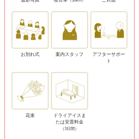
（50km）
お別れ式
案内スタッフ
アフターサポー
ト
花束
ドライアイスま
たは安置料金
（3日間）