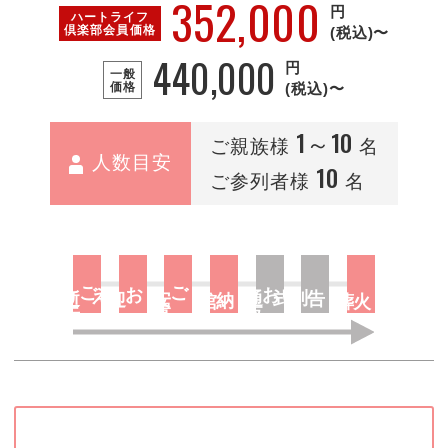
352,000
円
ハートライフ
倶楽部
会員価格
(税込)〜
440,000
円
一般
価格
(税込)〜
1～10
ご親族様
名
人数目安
10
ご参列者様
名
去
ご逝
お迎え
置
ご安
夜
お通
告別式
納棺
火葬