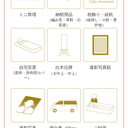
ミニ祭壇
納棺用品
枕飾り・経机
（編み笠・草鞋・白
（線挿し・小鈴・香
装束）
炉他）
自宅安置
白木位牌
遺影写真額
（面布・掛布団カバ
（大中上・中上）
ー）
遺影写真
寝台車
ご対面