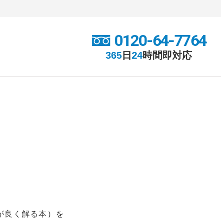
0120-64-7764
365
日
24
時間
即対応
が良く解る本）を