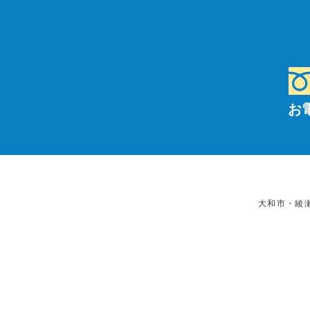
お
大和市・綾