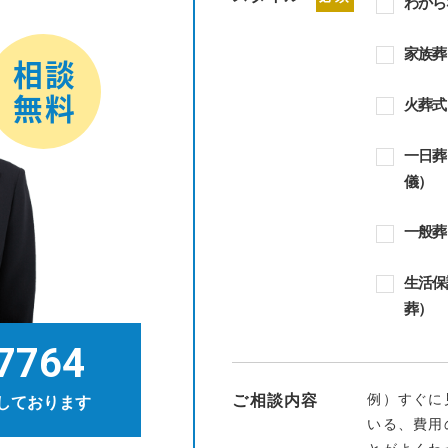
わから
家族葬
火葬式
一日葬
儀）
一般葬
生活保
葬）
7764
例）すぐに
ご相談内容
しております
いる、費用