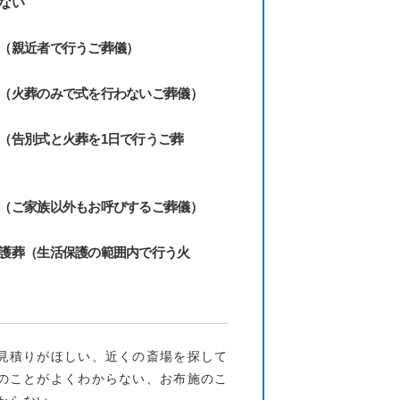
ない
（親近者で行うご葬儀）
（火葬のみで式を行わないご葬儀）
（告別式と火葬を1日で行うご葬
（ご家族以外もお呼びするご葬儀）
護葬（生活保護の範囲内で行う火
見積りがほしい、近くの斎場を探して
のことがよくわからない、お布施のこ