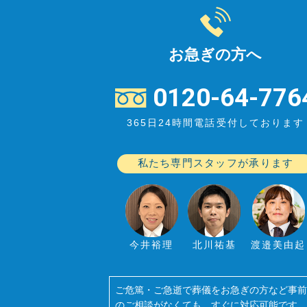
お急ぎの方へ
0120-64-776
365日24時間電話受付しております
私たち専門スタッフが承ります
今井裕理
北川祐基
渡邉美由起
ご危篤・ご急逝で葬儀をお急ぎの方など事
のご相談がなくても、すぐに対応可能です