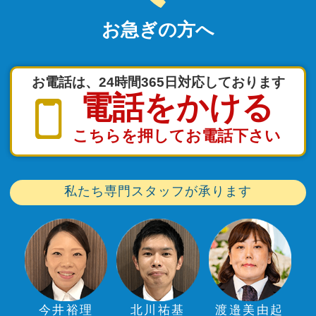
お急ぎの方へ
お電話は、24時間365日対応しております
電話をかける
こちらを押してお電話下さい
私たち専門スタッフが承ります
今井裕理
北川祐基
渡邉美由起