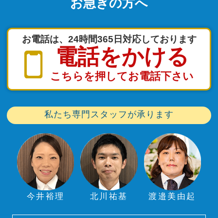
お急ぎの方へ
お電話は、24時間365日対応しております
電話をかける
こちらを押してお電話下さい
私たち専門スタッフが承ります
今井裕理
北川祐基
渡邉美由起