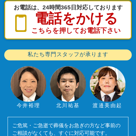
お電話は、24時間365日対応しております
電話をかける
こちらを押してお電話下さい
私たち専門スタッフが承ります
今井裕理
北川祐基
渡邉美由起
ご危篤・ご急逝で葬儀をお急ぎの方など事前の
ご相談がなくても、すぐに対応可能です。