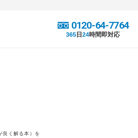
0120-64-7764
365
日
24
時間
即対応
が良く解る本）を