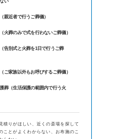
ない
（親近者で行うご葬儀）
（火葬のみで式を行わないご葬儀）
（告別式と火葬を1日で行うご葬
（ご家族以外もお呼びするご葬儀）
護葬（生活保護の範囲内で行う火
見積りがほしい、近くの斎場を探して
のことがよくわからない、お布施のこ