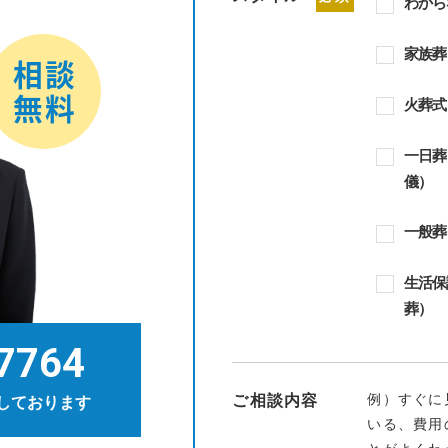
わから
家族葬
火葬式
一日葬
儀）
一般葬
生活保
葬）
7764
例）すぐに
ご相談内容
しております
いる、費用