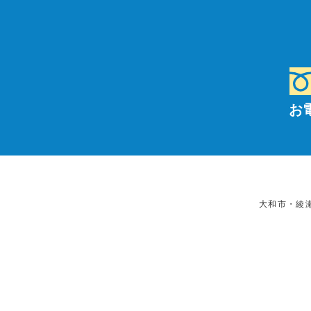
お
大和市・綾