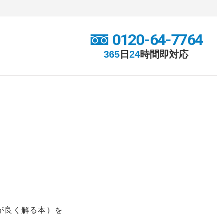
0120-64-7764
365
日
24
時間
即対応
が良く解る本）を