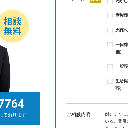
わから
家族葬
火葬式
一日葬
儀）
一般葬
生活保
葬）
7764
例）すぐに
ご相談内容
しております
いる、費用