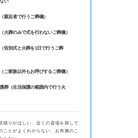
ない
（親近者で行うご葬儀）
（火葬のみで式を行わないご葬儀）
（告別式と火葬を1日で行うご葬
（ご家族以外もお呼びするご葬儀）
護葬（生活保護の範囲内で行う火
見積りがほしい、近くの斎場を探して
のことがよくわからない、お布施のこ