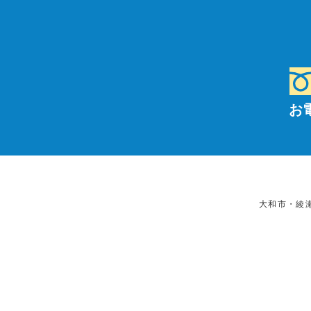
お
大和市・綾