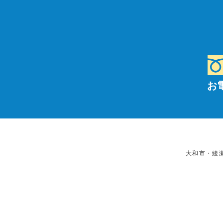
お
大和市・綾