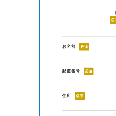
必
お名前
必須
郵便番号
必須
住所
必須