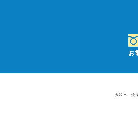
お
大和市・綾