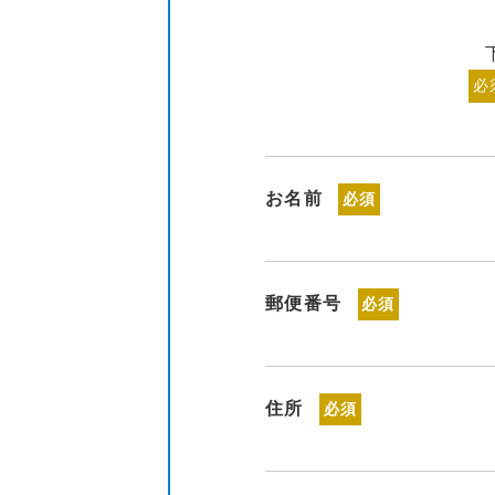
必
お名前
必須
郵便番号
必須
住所
必須