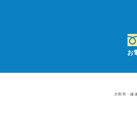
お
大和市・綾