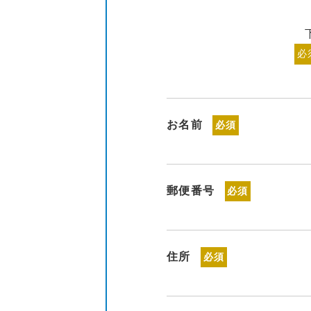
必
お名前
必須
郵便番号
必須
住所
必須