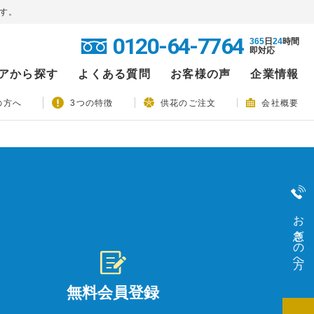
す。
0120-64-7764
365
日
24
時間
即対応
アから探す
よくある質問
お客様の声
企業情報
の方へ
3つの特徴
供花のご注文
会社概要
お急ぎの方へ
無料会員登録