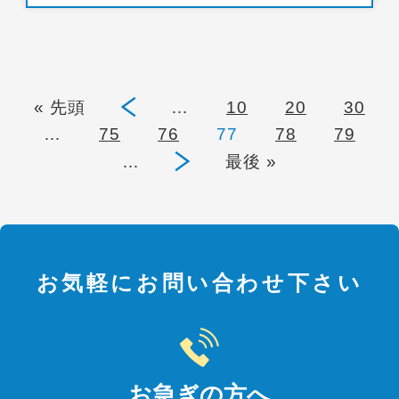
« 先頭
«
…
10
20
30
…
75
76
77
78
79
…
»
最後 »
お気軽にお問い合わせ下さい
お急ぎの方へ