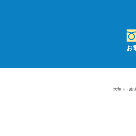
お
大和市・綾