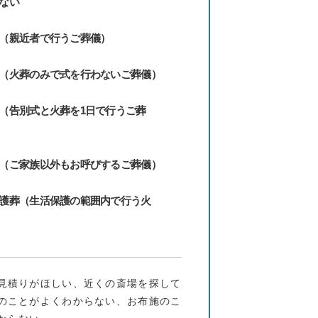
ない
（親近者で行うご葬儀）
（火葬のみで式を行わないご葬儀）
（告別式と火葬を1日で行うご葬
（ご家族以外もお呼びするご葬儀）
護葬（生活保護の範囲内で行う火
見積りがほしい、近くの斎場を探して
のことがよくわからない、お布施のこ