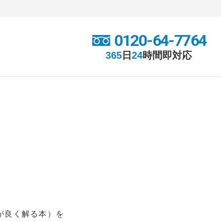
0120-64-7764
365
日
24
時間
即対応
が良く解る本）を