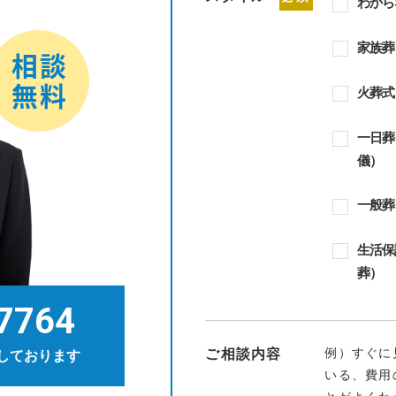
わから
家族葬
火葬式
一日葬
儀）
一般葬
生活保
葬）
7764
例）すぐに
ご相談内容
しております
いる、費用