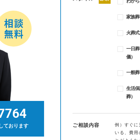
わから
家族葬
火葬式
一日葬
儀）
一般葬
生活保
葬）
7764
例）すぐに
ご相談内容
しております
いる、費用