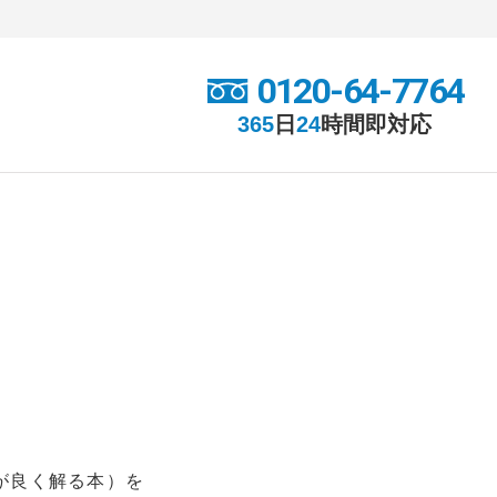
0120-64-7764
365
日
24
時間
即対応
が良く解る本）を