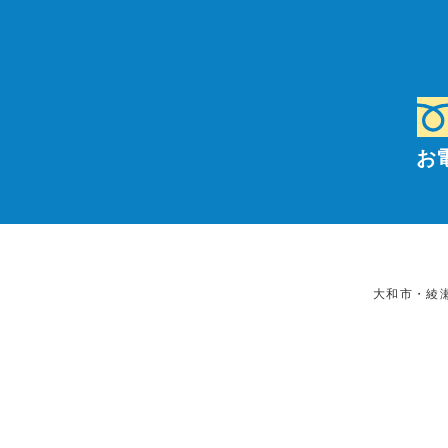
お
大和市・綾