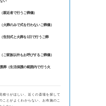
ない
（親近者で行うご葬儀）
（火葬のみで式を行わないご葬儀）
（告別式と火葬を1日で行うご葬
（ご家族以外もお呼びするご葬儀）
護葬（生活保護の範囲内で行う火
見積りがほしい、近くの斎場を探して
のことがよくわからない、お布施のこ