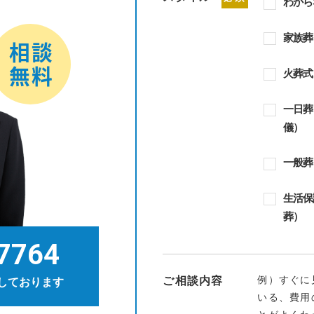
わから
家族葬
火葬式
一日葬
儀）
一般葬
生活保
葬）
7764
例）すぐに
ご相談内容
しております
いる、費用