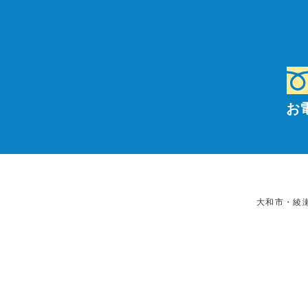
お
大和市・綾