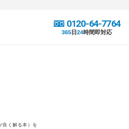
0120-64-7764
365
日
24
時間
即対応
が良く解る本）を