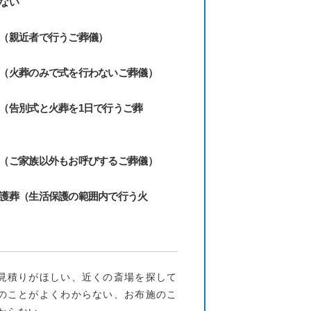
ない
（親近者で行うご葬儀）
（火葬のみで式を行わないご葬儀）
（告別式と火葬を1日で行うご葬
（ご家族以外もお呼びするご葬儀）
護葬（生活保護の範囲内で行う火
見積りがほしい、近くの斎場を探して
のことがよくわからない、お布施のこ