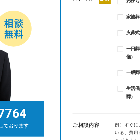
わから
家族葬
火葬式
一日葬
儀）
一般葬
生活保
葬）
7764
例）すぐに
ご相談内容
しております
いる、費用