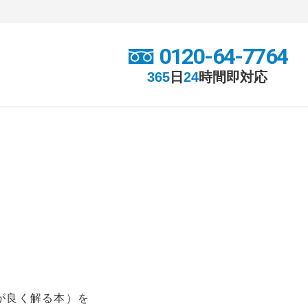
0120-64-7764
365
日
24
時間
即対応
が良く解る本）を