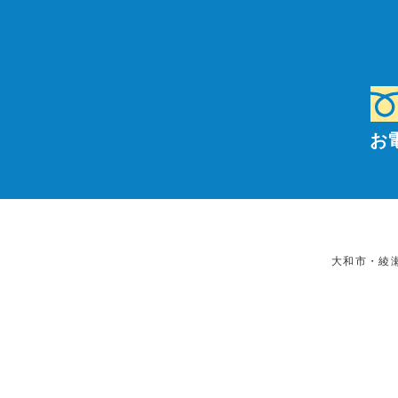
お
大和市・綾