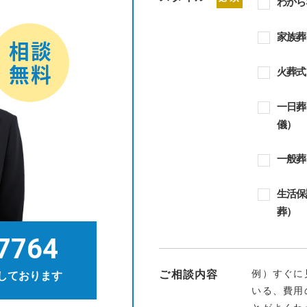
わから
家族葬
火葬式
一日葬
儀）
一般葬
生活保
葬）
7764
例）すぐに
ご相談内容
しております
いる、費用