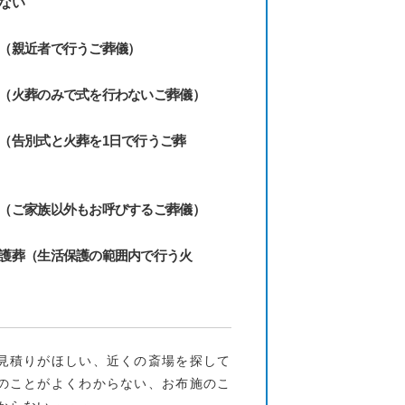
ない
（親近者で行うご葬儀）
（火葬のみで式を行わないご葬儀）
（告別式と火葬を1日で行うご葬
（ご家族以外もお呼びするご葬儀）
護葬（生活保護の範囲内で行う火
見積りがほしい、近くの斎場を探して
のことがよくわからない、お布施のこ