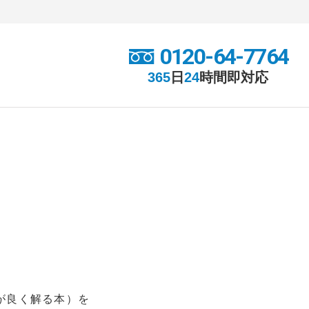
0120-64-7764
365
日
24
時間
即対応
が良く解る本）を