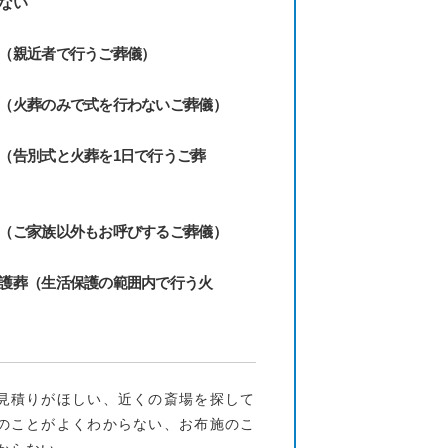
ない
（親近者で行うご葬儀）
（火葬のみで式を行わないご葬儀）
（告別式と火葬を1日で行うご葬
（ご家族以外もお呼びするご葬儀）
護葬（生活保護の範囲内で行う火
見積りがほしい、近くの斎場を探して
のことがよくわからない、お布施のこ