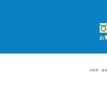
お
大和市・綾