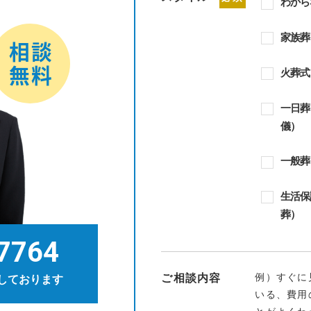
わから
家族葬
火葬式
一日葬
儀）
一般葬
生活保
葬）
7764
例）すぐに
ご相談内容
しております
いる、費用