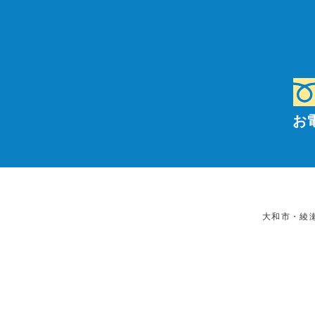
お
大和市・綾