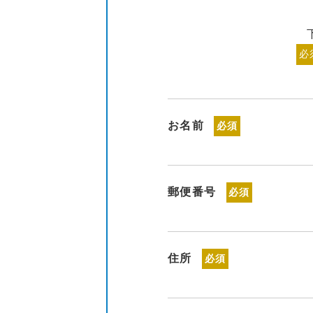
必
お名前
必須
郵便番号
必須
住所
必須