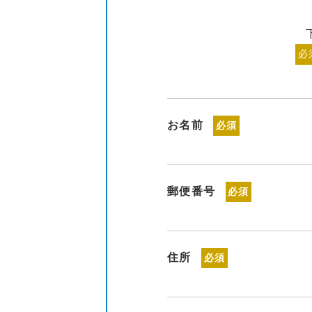
必
お名前
必須
郵便番号
必須
住所
必須