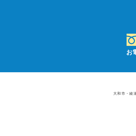
お
大和市・綾