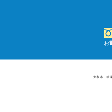
お
大和市・綾