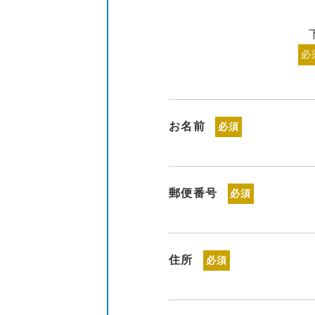
必
お名前
必須
郵便番号
必須
住所
必須