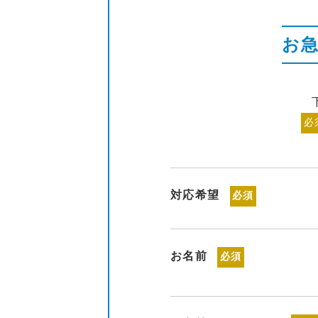
お
必
対応希望
必須
お名前
必須