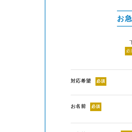
お
必
対応希望
必須
お名前
必須