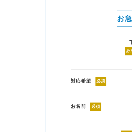
お
必
対応希望
必須
お名前
必須